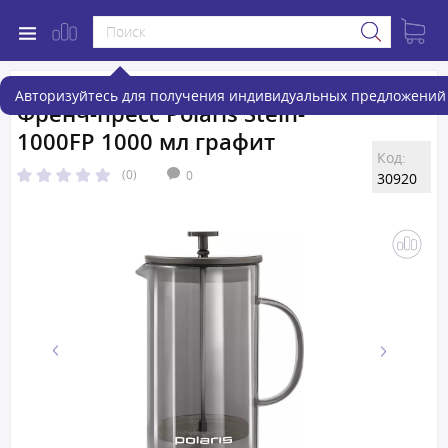
Авторизуйтесь для получения индивидуальных предложений 
Френч-пресс Polaris Stein-
1000FP 1000 мл графит
Код:
(0)
0
30920