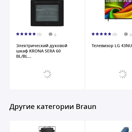
(0)
(0)
0
0
Электрический духовой
Телевизор LG 43N
шкаф KRONA SERA 60
BL/BL...
Другие категории Braun