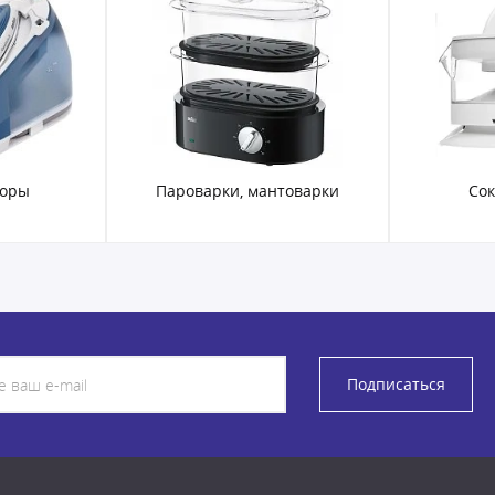
торы
Пароварки, мантоварки
Со
Подписаться