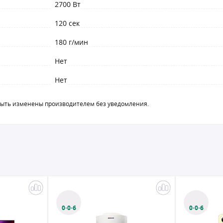
2700 Вт
120 сек
180 г/мин
Нет
Нет
быть изменены производителем без уведомления.
0·0·6
0·0·6