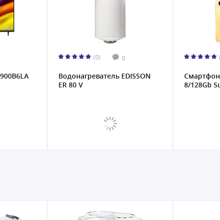
(0)
0
U900B6LA
Водонагреватель EDISSON
Смартфон 
ER 80 V
8/128Gb S