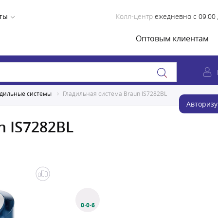
ты
Колл-центр
ежедневно с 09:00 
Оптовым клиентам
адильные системы
Гладильная система Braun IS7282BL
Авторизу
n IS7282BL
0·0·6