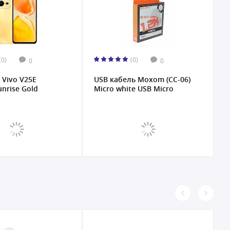
(0)
(0)
0
0
Vivo V25E
USB кабель Moxom (CC-06)
С
unrise Gold
Micro white USB Micro
а
1