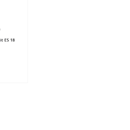
0
t ES 18