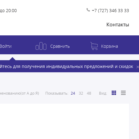
до 20:00
+7 (727) 346 33 33
Контакты
Войти
Сравнить
Корзина
йтесь для получения индивидуальных предложений и скидок
енованию(от А до Я)
Показывать:
24
32
48
Вид: