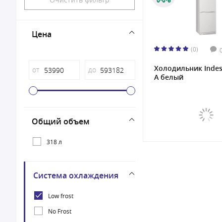
0·0·6
Цена
(0)
Холодильник Indesi
от
до
A белый
Общий объем
318 л
Система охлаждения
Low frost
No Frost