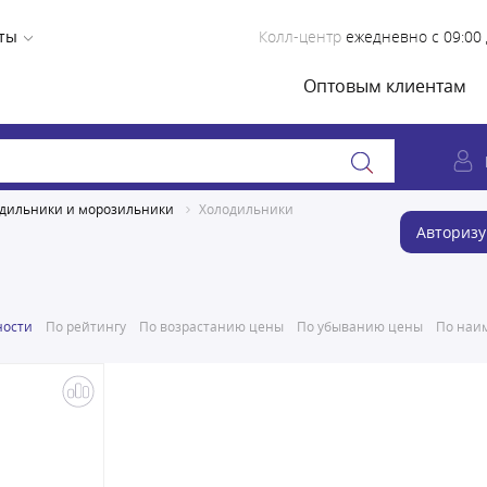
ты
Колл-центр
ежедневно с 09:00 
Оптовым клиентам
дильники и морозильники
Холодильники
Авторизу
ности
По рейтингу
По возрастанию цены
По убыванию цены
По наим