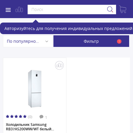
Холодильники
Авторизуйтесь для получения индивидуальных предложений 
Фильтр
По популярности
1
(0)
1
Холодильник Samsung
RB37A5200WW/WT белый...