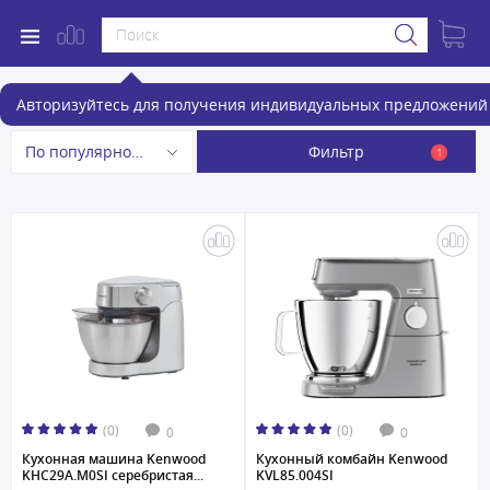
Кухонные комбайны
Авторизуйтесь для получения индивидуальных предложений 
Фильтр
По популярности
1
(0)
(0)
0
0
Кухонная машина Kenwood
Кухонный комбайн Kenwood
KHC29A.M0SI серебристая...
KVL85.004SI