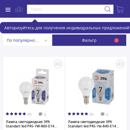
Лампочки
Авторизуйтесь для получения индивидуальных предложений 
Фильтр
По популярности
1
(0)
(0)
0
0
Лампа светодиодная ЭРА
Лампа светодиодная ЭРА
Standart led P45-7W-860-E14...
Standart led P45-7w-840-E14...