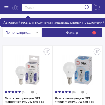
Лампочки
Авторизуйтесь для получения индивидуальных предложений 
Фильтр
По популярности
1
(0)
(0)
0
0
Лампа светодиодная ЭРА
Лампа светодиодная ЭРА
Standart led P45-7W-860-E14...
Standart led P45-7w-840-E14...