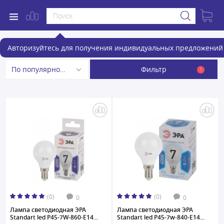
Лампочки
Авторизуйтесь для получения индивидуальных предложений 
Фильтр
По популярности
1
(0)
(0)
0
0
Лампа светодиодная ЭРА
Лампа светодиодная ЭРА
Standart led P45-7W-860-E14...
Standart led P45-7w-840-E14...