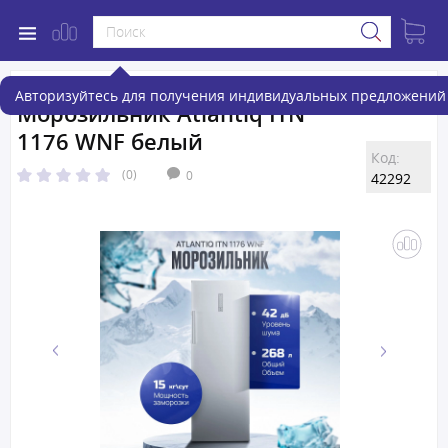
Авторизуйтесь для получения индивидуальных предложений 
Морозильник Atlantiq ITN
1176 WNF белый
Код:
(0)
0
42292