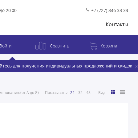
до 20:00
+7 (727) 346 33 33
Контакты
Войти
Сравнить
Корзина
йтесь для получения индивидуальных предложений и скидок
енованию(от А до Я)
Показывать:
24
32
48
Вид: