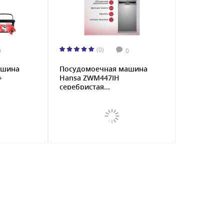
(0)
0
0
ашина
Посудомоечная машина
+
Hansa ZWM447IH
серебристая...