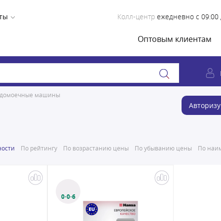
ты
Колл-центр
ежедневно с 09:00 
Оптовым клиентам
удомоечные машины
Авторизу
ности
По рейтингу
По возрастанию цены
По убыванию цены
По наим
0·0·6