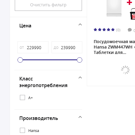
Очистить фильтр
Цена
(0)
Посудомоечная м
Hansa ZWM447WH 
от
до
Таблетки для...
Класс
энергопотребления
A+
Производитель
Hansa