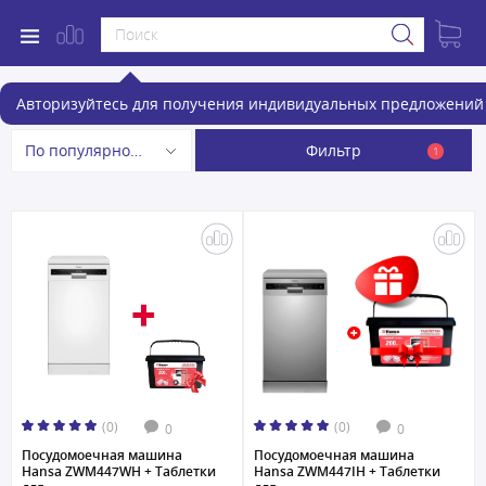
Посудомоечные машины
Авторизуйтесь для получения индивидуальных предложений 
Фильтр
По популярности
1
(0)
(0)
0
0
Посудомоечная машина
Посудомоечная машина
Hansa ZWM447WH + Таблетки
Hansa ZWM447IH + Таблетки