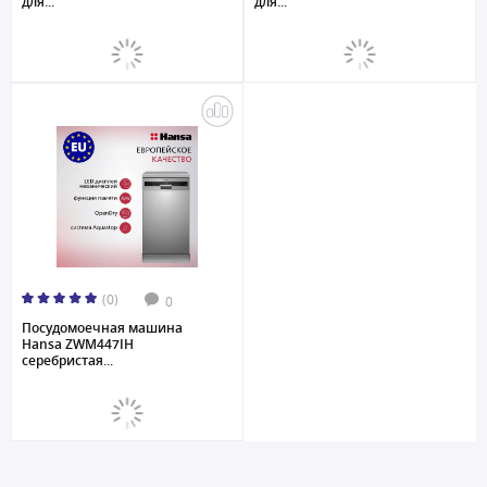
для...
для...
(0)
0
Посудомоечная машина
Hansa ZWM447IH
серебристая...