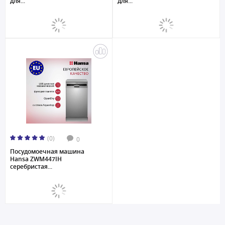
для...
для...
(0)
0
Посудомоечная машина
Hansa ZWM447IH
серебристая...