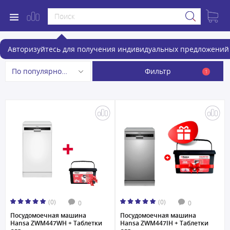
Посудомоечные машины
Авторизуйтесь для получения индивидуальных предложений 
Фильтр
По популярности
1
(0)
(0)
0
0
Посудомоечная машина
Посудомоечная машина
Hansa ZWM447WH + Таблетки
Hansa ZWM447IH + Таблетки