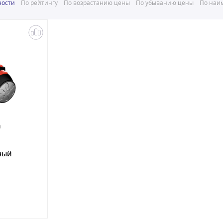
ности
По рейтингу
По возрастанию цены
По убыванию цены
По наим
0
ный