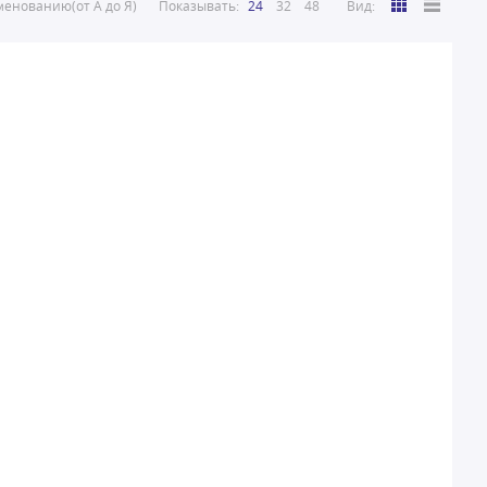
енованию(от А до Я)
Показывать:
24
32
48
Вид: