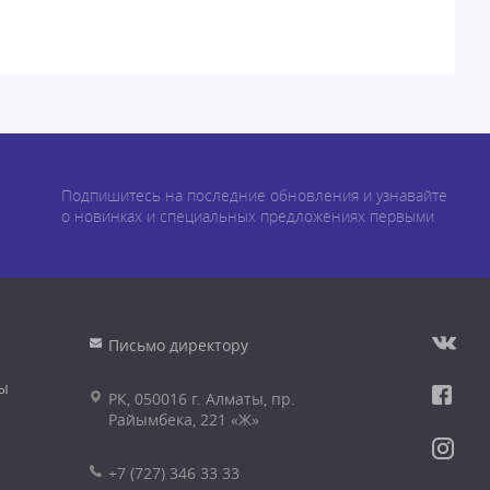
Подпишитесь на последние обновления и узнавайте
о новинках и специальных предложениях первыми
Письмо директору
ы
РК, 050016 г. Алматы, пр.
Райымбека, 221 «Ж»
+7 (727) 346 33 33