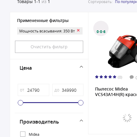
Товары
1-1
из
1
Сортировать:
По популяр
Примененные фильтры
Мощность всасывания: 350 Вт
0·0·6
Очистить фильтр
Цена
(0)
Пылесос Midea
от
до
VCS43A14H(R) крас
Производитель
Midea