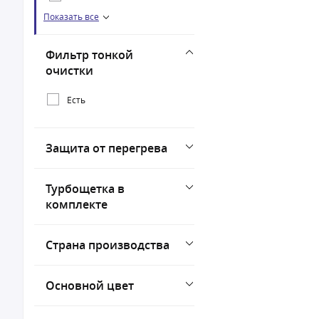
Показать все
350 Вт
360 Вт
Фильтр тонкой
380 Вт
очистки
400 Вт
Есть
420 Вт
430 Вт
Защита от перегрева
450 Вт
500 Вт
Турбощетка в
850 Вт
комплекте
Страна производства
Основной цвет