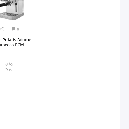
(0)
0
 Polaris Adome
спрессо PCM