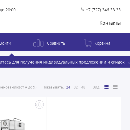
до 20:00
+7 (727) 346 33 33
Контакты
Войти
Сравнить
Корзина
йтесь для получения индивидуальных предложений и скидок
енованию(от А до Я)
Показывать:
24
32
48
Вид: