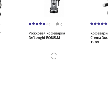
(0)
0
0
hi
Рожковая кофеварка
Кофеварка
De'Longhi EC685.M
Crema Эк
1538E...