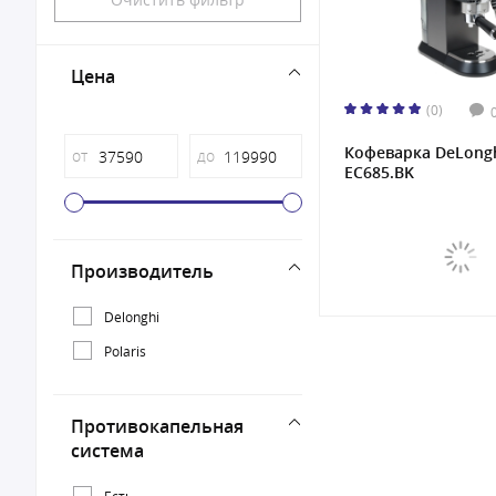
Цена
(0)
Кофеварка DeLong
от
до
EC685.BK
Производитель
Delonghi
Polaris
Противокапельная
система
Есть