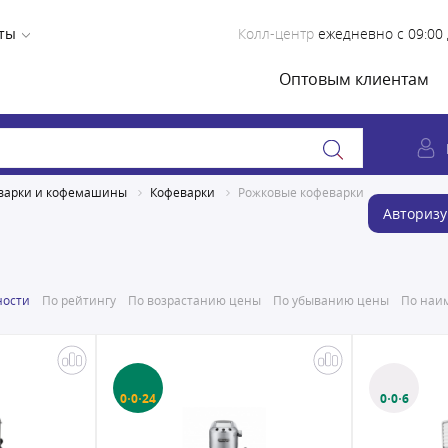
ты
Колл-центр
ежедневно с 09:00 
Оптовым клиентам
варки и кофемашины
Кофеварки
Рожковые кофеварки
Авторизу
ности
По рейтингу
По возрастанию цены
По убыванию цены
По наим
0·0·24
0·0·6