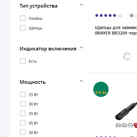
Тип устройства
(0)
Плойка
Щипцы для завивк
Щипцы
BRAYER BR3209 черн
Индикатор включения
Есть
Мощность
0·0·24
25 Вт
30 Вт
35 Вт
45 Вт
50 Вт