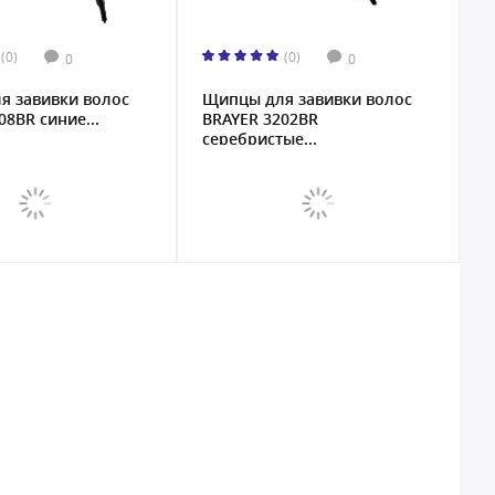
(0)
(0)
0
0
я завивки волос
Щипцы для завивки волос
08BR синие...
BRAYER 3202BR
серебристые...