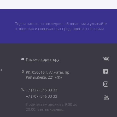
Подпишитесь на последние обновления и узнавайте
о новинках и специальных предложениях первыми
Письмо директору
ы
РК, 050016 г. Алматы, пр.
Райымбека, 221 «Ж»
+7 (727) 346 33 33
+7 (707) 346 33 33
Принимаем звонки с 9.00 до
20.00. Без выходных.