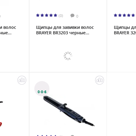
(0)
0
0
и волос
Щипцы для завивки волос
Щипцы дл
ые...
BRAYER BR3203 черные...
BRAYER 32
0·0·6