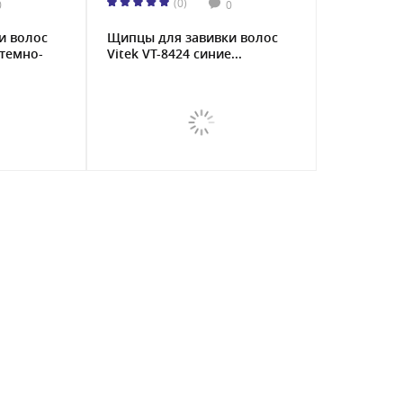
(0)
0
0
и волос
Щипцы для завивки волос
 темно-
Vitek VT-8424 синие...