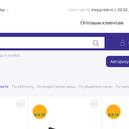
ты
Колл-центр
ежедневно с 09:00 
Оптовым клиентам
ы и плойки
Авторизу
ности
По рейтингу
По возрастанию цены
По убыванию цены
По наим
0·0·12
0·0·12