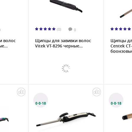
(0)
0
0
и волос
Щипцы для завивки волос
Щипцы дл
е...
Vitek VT-8296 черные...
Centek CT
бронзовые
0·0·18
0·0·18