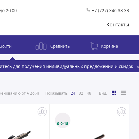
до 20:00
+7 (727) 346 33 33
Контакты
Войти
Сравнить
Корзина
йтесь для получения индивидуальных предложений и скидок
енованию(от А до Я)
Показывать:
24
32
48
Вид:
0·0·18