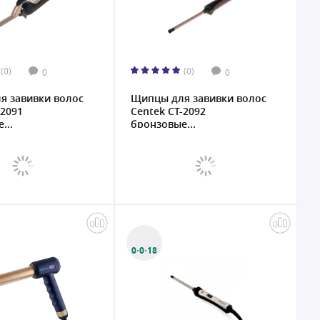
(0)
(0)
0
0
я завивки волос
Щипцы для завивки волос
-2091
Centek CT-2092
...
бронзовые...
0·0·18