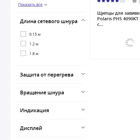
(0)
Показать все
55 Вт
Щипцы для завивк
Polaris PHS 4090KT
Длина сетевого шнура
с...
0.15 м
1.2 м
1.8 м
Защита от перегрева
Вращение шнура
Индикация
Дисплей