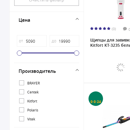
Цена
(0)
Щипцы для завивк
от
до
Kitfort КТ-3235 белы
Производитель
BRAYER
Centek
Kitfort
0·0·24
Polaris
Vitek