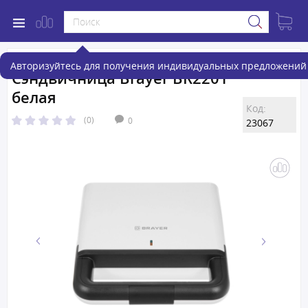
Авторизуйтесь для получения индивидуальных предложений 
Сэндвичница Brayer BR2201
белая
Код:
(0)
0
23067