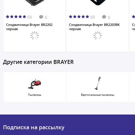
(0)
(0)
0
0
Сэндвичница Brayer BR2202
Сэндвичница Brayer BR2203BK
С
черная
черная
ч
Другие категории BRAYER
Пылесосы
Вертикальные пылесосы
Подписка на рассылку