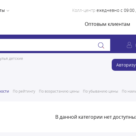
ты
Колл-центр
ежедневно с 09:00 
Оптовым клиентам
улья детские
Авторизу
ности
По рейтингу
По возрастанию цены
По убыванию цены
По наим
В данной категории нет доступны