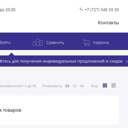
до 20:00
+7 (727) 346 33 33
Контакты
Войти
Сравнить
Корзина
йтесь для получения индивидуальных предложений и скидок
енованию(от А до Я)
Показывать:
24
32
48
Вид:
х товаров