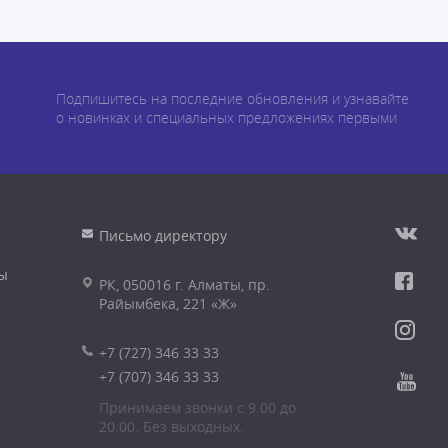
Подпишитесь на последние обновления и узнавайте
о новинках и специальных предложениях первыми
Письмо директору
ы
РК, 050016 г. Алматы, пр.
Райымбека, 221 «Ж»
+7 (727) 346 33 33
+7 (707) 346 33 33
Принимаем звонки с 9.00 до
20.00. Без выходных.