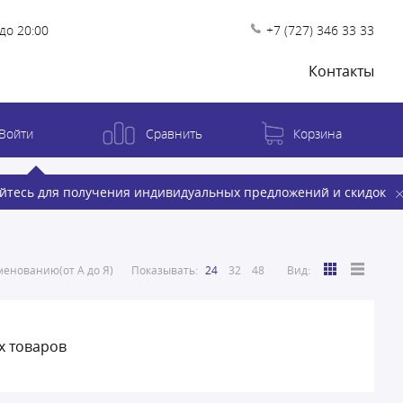
до 20:00
+7 (727) 346 33 33
Контакты
Войти
Сравнить
Корзина
йтесь для получения индивидуальных предложений и скидок
енованию(от А до Я)
Показывать:
24
32
48
Вид:
х товаров