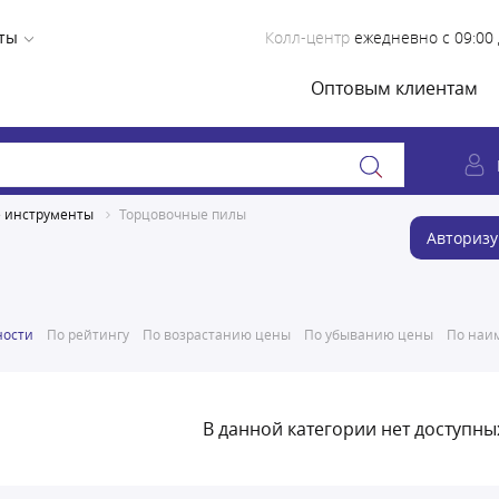
ты
Колл-центр
ежедневно с 09:00 
Оптовым клиентам
е инструменты
Торцовочные пилы
Авторизу
ности
По рейтингу
По возрастанию цены
По убыванию цены
По наим
В данной категории нет доступны