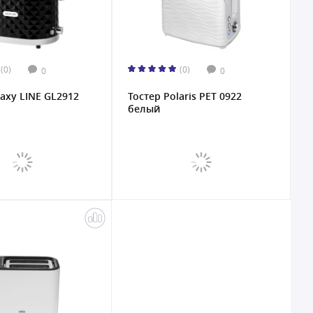
(0)
(0)
0
0
laxy LINE GL2912
Тостер Polaris PET 0922
белый