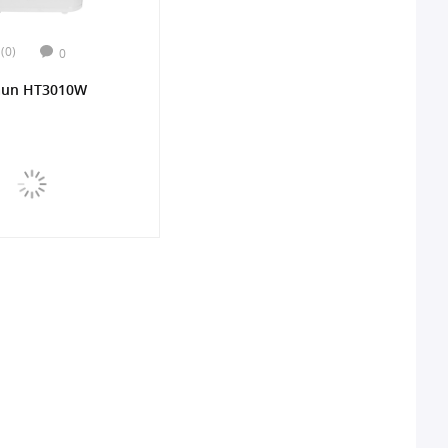
(0)
0
aun HT3010W