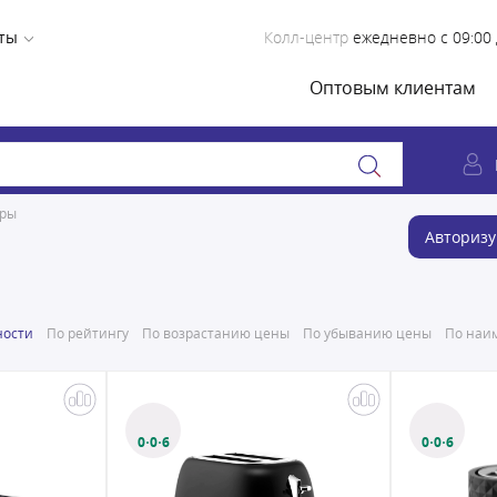
ты
Колл-центр
ежедневно с 09:00 
Оптовым клиентам
еры
Авторизу
ности
По рейтингу
По возрастанию цены
По убыванию цены
По наим
0·0·6
0·0·6