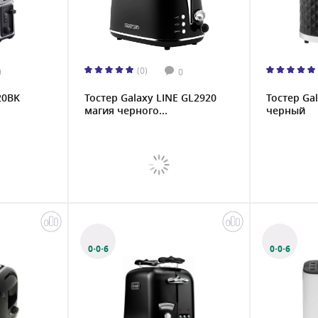
(0)
0
0
20BK
Тостер Galaxy LINE GL2920
Тостер Ga
магия черного...
черный
0·0·6
0·0·6