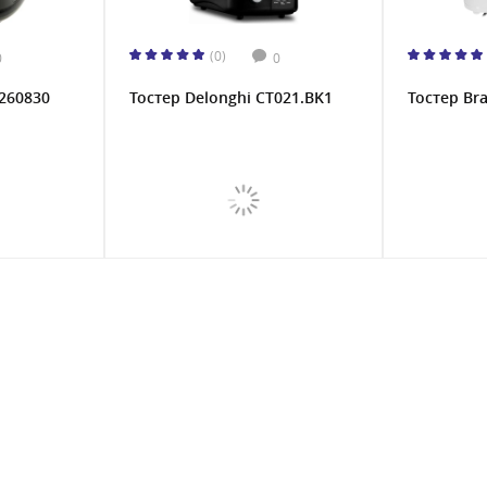
(0)
0
0
T260830
Тостер Delonghi CT021.BK1
Тостер Br