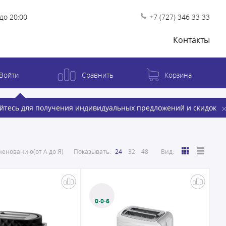
до 20:00
+7 (727) 346 33 33
Контакты
Войти
Сравнить
Корзина
йтесь для получения индивидуальных предложений и скидок
енованию(от А до Я)
Показывать:
24
32
48
Вид:
0·0·6