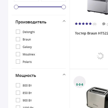
Производитель
(0)
Delonghi
Тостер Braun HT52
Braun
Galaxy
Moulinex
Polaris
Мощность
0·0·6
800 Вт
850 Вт
900 Вт
1000 Вт