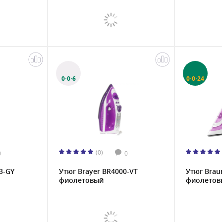
0·0·6
0·0·24
(0)
0
0
3-GY
Утюг Brayer BR4000-VT
Утюг Brau
фиолетовый
фиолетов