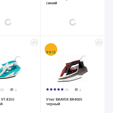
синий
0·0·12
(0)
(0)
0
0
 VT-8355
Утюг BRAYER BR4005
ый
черный