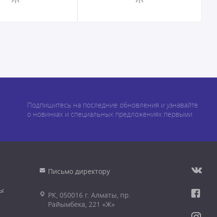
Подпишитесь на последние обновления и узнавайте
о новинках и специальных предложениях первыми
Письмо директору
ы
РК, 050016 г. Алматы, пр.
Райымбека, 221 «Ж»