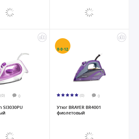
0·0·12
(0)
(0)
0
0
n SI3030PU
Утюг BRAYER BR4001
ый
фиолетовый