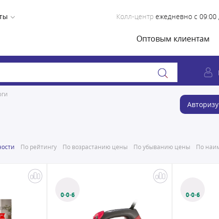
ты
Колл-центр
ежедневно с 09:00 
Оптовым клиентам
юги
Авторизу
ности
По рейтингу
По возрастанию цены
По убыванию цены
По наим
0·0·6
0·0·6