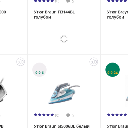
(0)
0
0
000
Утюг Braun FI3144BL
Утюг Bray
голубой
голубой
0·0·6
0·0·24
(0)
0
0
WB
Утюг Braun SI5006BL белый
Утюг Brau