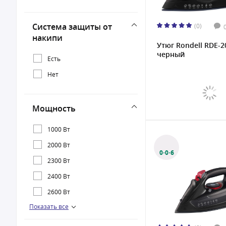
Система защиты от
(0)
накипи
Утюг Rondell RDE-2
черный
Есть
Нет
Мощность
1000 Вт
2000 Вт
0·0·6
2300 Вт
2400 Вт
2600 Вт
Показать все
2900 Вт