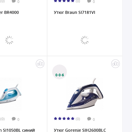
(0)
(0)
0
0
er BR4000
Утюг Braun SI7181VI
0·0·6
(0)
(0)
0
0
n SI1050BL синий
Утюг Gorenje SIH2600BLC