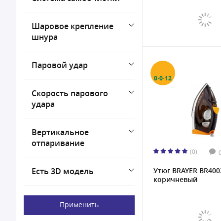
Шаровое крепление
шнура
Паровой удар
0·0·12
Скорость парового
удара
Вертикальное
отпаривание
(0)
Есть 3D модель
Утюг BRAYER BR400
коричневый
Применить