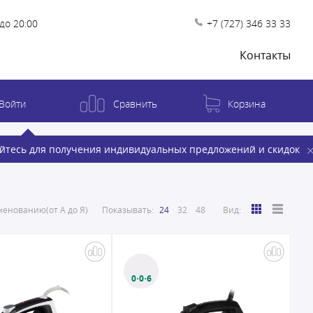
до 20:00
+7 (727) 346 33 33
Контакты
Войти
Сравнить
Корзина
йтесь для получения индивидуальных предложений и скидок
енованию(от А до Я)
Показывать:
24
32
48
Вид:
0·0·6