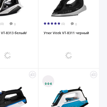
(0)
(0)
0
0
k VT-8313 белый/
Утюг Vitek VT-8311 черный
0·0·6