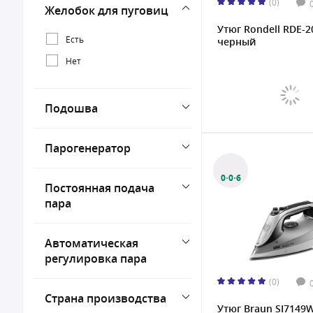
(0)
Желобок для пуговиц
Утюг Rondell RDE-2
Есть
черный
Нет
Подошва
Парогенератор
0·0·6
Постоянная подача
пара
Автоматическая
регулировка пара
(0)
Страна производства
Утюг Braun SI7149