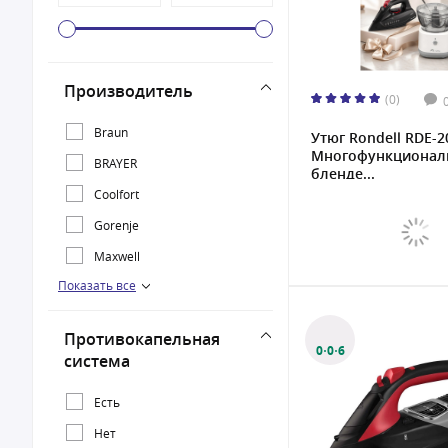
Производитель
(0)
Braun
Утюг Rondell RDE-2
Многофункционал
BRAYER
бленде...
Coolfort
Gorenje
Maxwell
Показать все
Rondell
Vitek
Противокапельная
0·0·6
система
Есть
Нет