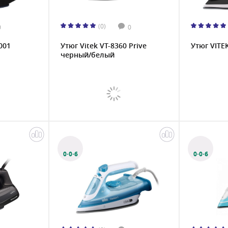
(0)
0
0
001
Утюг Vitek VT-8360 Prive
Утюг VITE
черный/белый
0·0·6
0·0·6