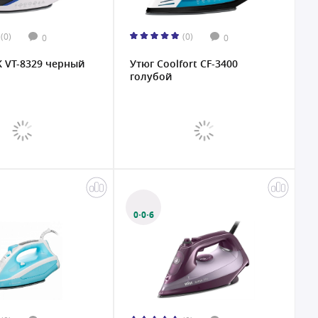
(0)
(0)
0
0
K VT-8329 черный
Утюг Coolfort CF-3400
голубой
0·0·6