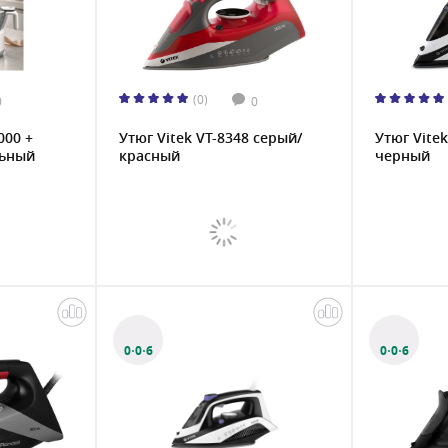
(0)
0
0
000 +
Утюг Vitek VT-8348 серый/
Утюг Vite
ьный
красный
черный
0·0·6
0·0·6