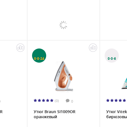
0·0·24
0·0·6
(0)
0
0
GR
Утюг Braun SI1009OR
Утюг Vitek
оранжевый
бирюзов