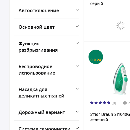
серый
Автоотключение
Основной цвет
Функция
разбрызгивания
0·0·24
Беспроводное
использование
Насадка для
деликатных тканей
(0)
Дорожный вариант
Утюг Braun SI1040
зеленый
Система самоочистки