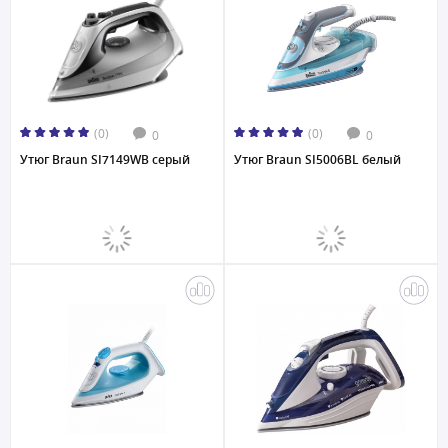
(0)
(0)
0
0
Утюг Braun SI7149WB серый
Утюг Braun SI5006BL белый