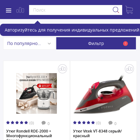
Утюги
Авторизуйтесь для получения индивидуальных предложений 
Фильтр
По популярности
1
(0)
(0)
0
0
Утюг Rondell RDE-2000 +
Утюг Vitek VT-8348 серый/
Многофункциональный
красный