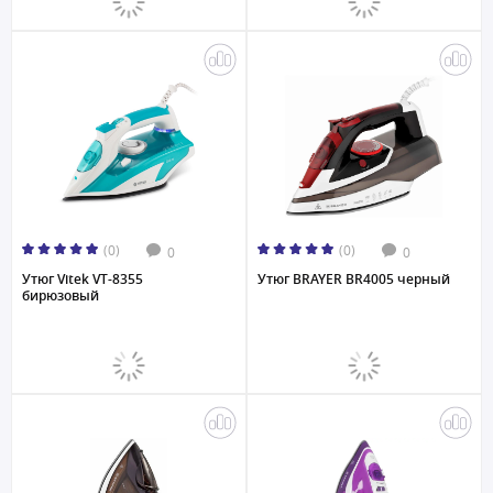
(0)
(0)
0
0
Утюг Vitek VT-8355
Утюг BRAYER BR4005 черный
бирюзовый