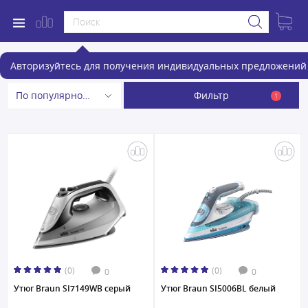
Утюги
Авторизуйтесь для получения индивидуальных предложений 
Фильтр
По популярности
1
(0)
(0)
0
0
Утюг Braun SI7149WB серый
Утюг Braun SI5006BL белый