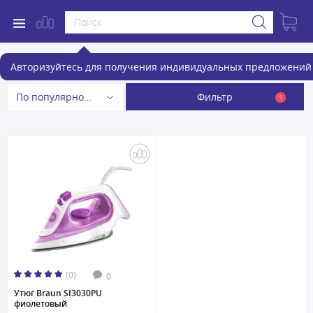
Утюги
Авторизуйтесь для получения индивидуальных предложений 
Фильтр
По популярности
1
(0)
0
Утюг Braun SI3030PU
фиолетовый