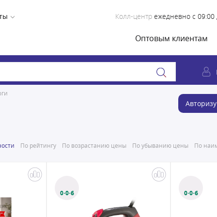
ты
Колл-центр
ежедневно с 09:00 
Оптовым клиентам
юги
Авторизу
ности
По рейтингу
По возрастанию цены
По убыванию цены
По наим
0·0·6
0·0·6