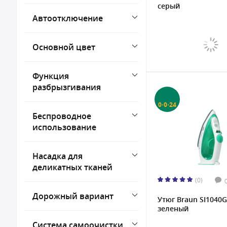
серый
Автоотключение
Основной цвет
Функция
разбрызгивания
0·0·24
Беспроводное
использование
Насадка для
деликатных тканей
(0)
Дорожный вариант
Утюг Braun SI1040
зеленый
Система самоочистки