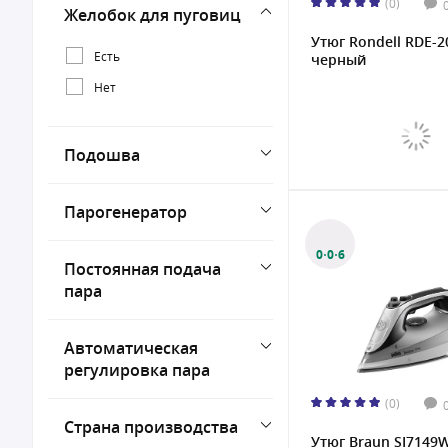
(0)
Желобок для пуговиц
Утюг Rondell RDE-2
Есть
черный
Нет
Подошва
Парогенератор
0·0·6
Постоянная подача
пара
Автоматическая
регулировка пара
(0)
Страна производства
Утюг Braun SI7149