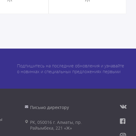
Подпишитесь на последние обновления и узнавайте
о новинках и специальных предложениях первыми
Письмо директору
ы
РК, 050016 г. Алматы, пр.
Райымбека, 221 «Ж»