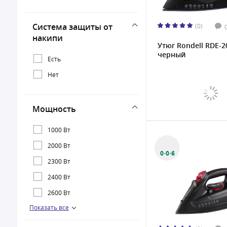
Система защиты от
(0)
накипи
Утюг Rondell RDE-2
черный
Есть
Нет
Мощность
1000 Вт
2000 Вт
0·0·6
2300 Вт
2400 Вт
2600 Вт
Показать все
2900 Вт