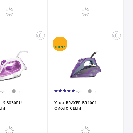
0·0·12
(0)
(0)
0
0
n SI3030PU
Утюг BRAYER BR4001
ый
фиолетовый