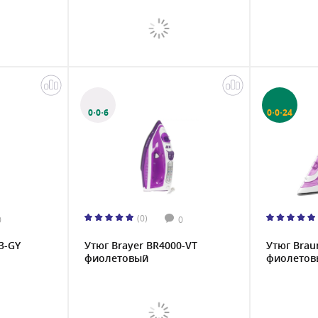
0·0·6
0·0·24
(0)
0
0
3-GY
Утюг Brayer BR4000-VT
Утюг Brau
фиолетовый
фиолетов