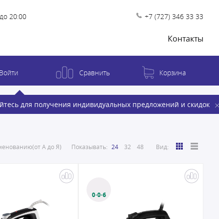
до 20:00
+7 (727) 346 33 33
Контакты
Войти
Сравнить
Корзина
йтесь для получения индивидуальных предложений и скидок
енованию(от А до Я)
Показывать:
24
32
48
Вид:
0·0·6