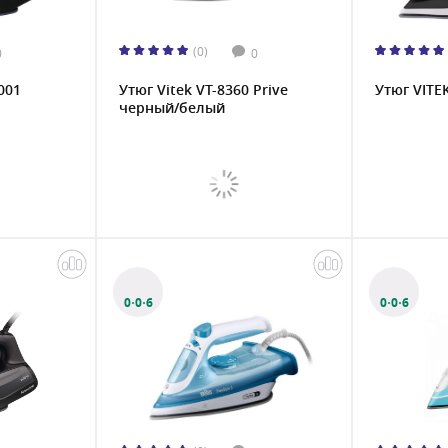
(0)
0
0
001
Утюг Vitek VT-8360 Prive
Утюг VITE
черный/белый
0·0·6
0·0·6