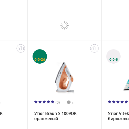
0·0·24
0·0·6
(0)
0
0
GR
Утюг Braun SI1009OR
Утюг Vitek
оранжевый
бирюзов