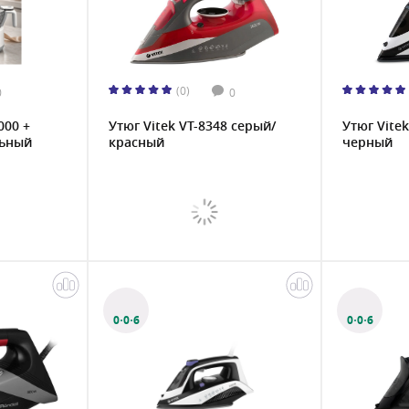
(0)
0
0
000 +
Утюг Vitek VT-8348 серый/
Утюг Vite
ьный
красный
черный
0·0·6
0·0·6