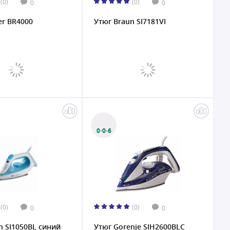
(0)
(0)
0
0
er BR4000
Утюг Braun SI7181VI
0·0·6
(0)
(0)
0
0
n SI1050BL синий
Утюг Gorenje SIH2600BLC