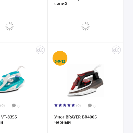
синий
0·0·12
(0)
(0)
0
0
 VT-8355
Утюг BRAYER BR4005
ый
черный