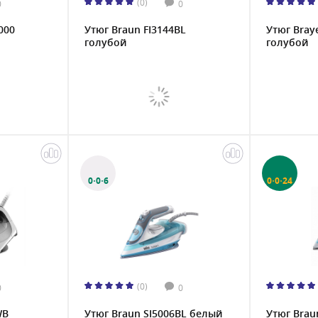
(0)
0
0
000
Утюг Braun FI3144BL
Утюг Bray
голубой
голубой
0·0·6
0·0·24
(0)
0
0
WB
Утюг Braun SI5006BL белый
Утюг Brau