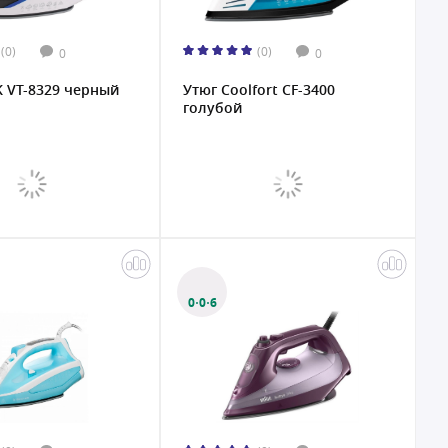
(0)
(0)
0
0
K VT-8329 черный
Утюг Coolfort CF-3400
голубой
0·0·6