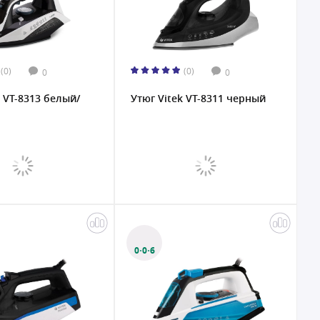
(0)
(0)
0
0
k VT-8313 белый/
Утюг Vitek VT-8311 черный
0·0·6