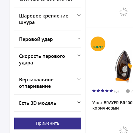
Шаровое крепление
шнура
Паровой удар
0·0·12
Скорость парового
удара
Вертикальное
отпаривание
(0)
Есть 3D модель
Утюг BRAYER BR400
коричневый
Применить