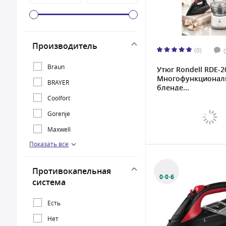
Производитель
(0)
Braun
Утюг Rondell RDE-2
Многофункционал
BRAYER
бленде...
Coolfort
Gorenje
Maxwell
Показать все
Rondell
Vitek
Противокапельная
0·0·6
система
Есть
Нет