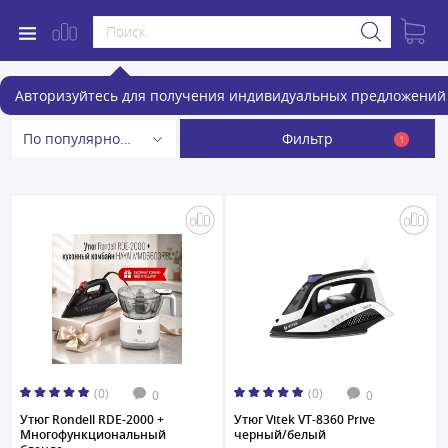
Утюги
Авторизуйтесь для получения индивидуальных предложений 
Фильтр
По популярности
1
(0)
(0)
0
0
Утюг Rondell RDE-2000 +
Утюг Vitek VT-8360 Prive
Многофункциональный
черный/белый