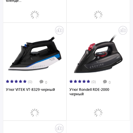
бленде...
(0)
(0)
0
0
Утюг VITEK VT-8329 черный
Утюг Rondell RDE-2000
черный