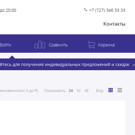
до 20:00
+7 (727) 346 33 33
Контакты
Войти
Сравнить
Корзина
йтесь для получения индивидуальных предложений и скидок
енованию(от А до Я)
Показывать:
24
32
48
Вид: