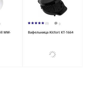
(0)
0
0
ll MW-
Вафельница Kitfort КТ-1664