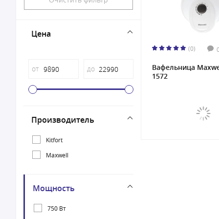
Цена
(0)
Вафельница Maxwe
от
до
1572
Производитель
Kitfort
Maxwell
Мощность
750 Вт