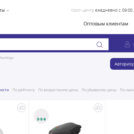
ты
Колл-центр
ежедневно с 09:00 
Оптовым клиентам
льницы
Авторизу
ности
По рейтингу
По возрастанию цены
По убыванию цены
По наим
0·0·6