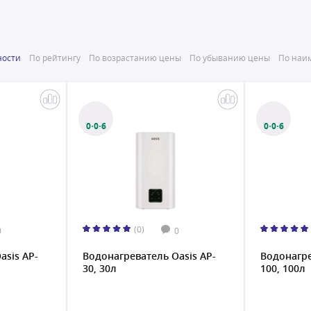
ности
По рейтингу
По возрастанию цены
По убыванию цены
По наим
0·0·6
0·0·6
(0)
0
0
asis AP-
Водонагреватель Oasis AP-
Водонагре
30, 30л
100, 100л