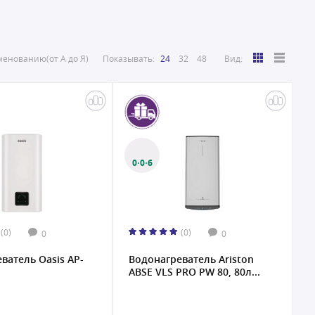
енованию(от А до Я)
Показывать:
24
32
48
Вид:
0·0·6
(0)
(0)
0
0
ватель Oasis AP-
Водонагреватель Ariston
ABSE VLS PRO PW 80, 80л...