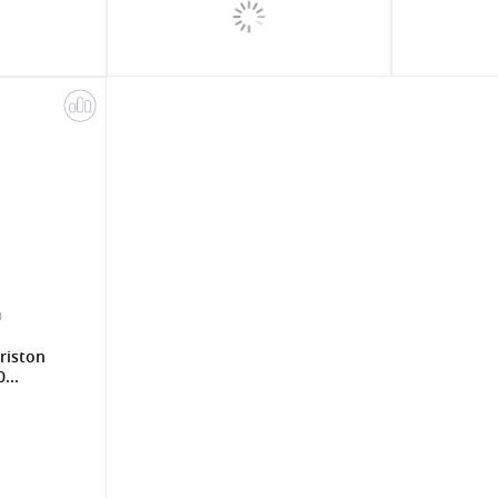
0
riston
...