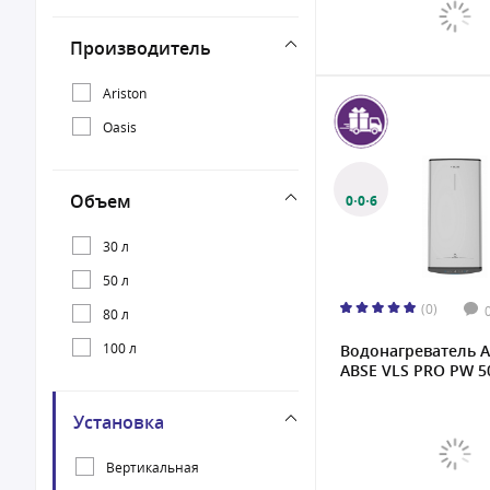
Производитель
Ariston
Oasis
Объем
0·0·6
30 л
50 л
(0)
80 л
100 л
Водонагреватель A
ABSE VLS PRO PW 50
Установка
Вертикальная