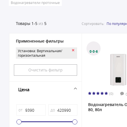
Водонагреватели проточные
Товары
1-5
из
5
Сортировать:
По популяр
Примененные фильтры
Установка: Вертикальная/
0·0·6
горизонтальная
Очистить фильтр
Цена
(0)
Водонагреватель O
80, 80л
от
до