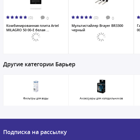
(0)
(0)
0
0
Комбинированная плита Artel
Мультистайлер Brayer BR3300
Г
MILAGRO 50 00-E белая ...
черный
0
Другие категории Барьер
Фильтры для воды
Аксессуары для холодильников
Подписка на рассылку