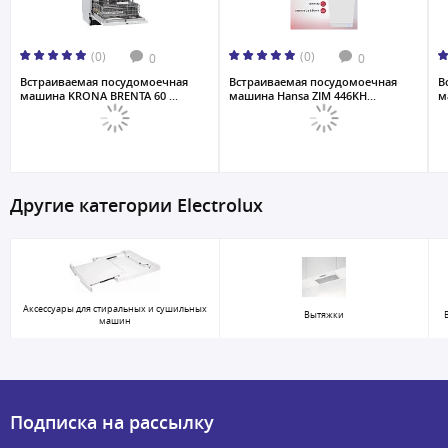
(0)
(0)
0
0
Встраиваемая посудомоечная
Встраиваемая посудомоечная
В
машина KRONA BRENTA 60 ...
машина Hansa ZIM 446KH...
м
Другие категории Electrolux
Аксессуары для стиральных и сушильных
Вытяжки
машин
Подписка на рассылку