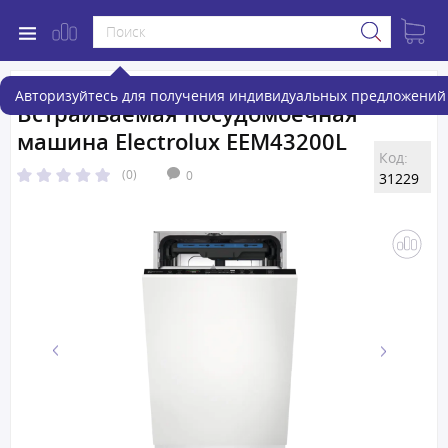
Авторизуйтесь для получения индивидуальных предложений 
Встраиваемая посудомоечная
машина Electrolux EEM43200L
Код:
(0)
0
31229