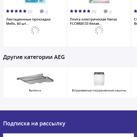
(0)
(0)
0
0
Лактационные прокладки
Плита электрическая Hansa
С
Mello, 60 шт...
FCCW68133 белая...
B
Другие категории AEG
Вытяжки
Встраиваемые посудомоечные машины
Подписка на рассылку