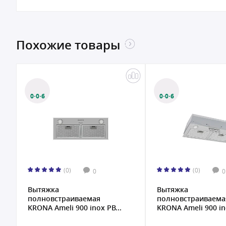
Похожие товары
0·0·6
0·0·6
(0)
(0)
0
0
Вытяжка
Вытяжка
полновстраиваемая
полновстраиваема
KRONA Ameli 900 inox PB...
KRONA Ameli 900 ino