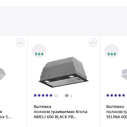
0·0·6
0·0·6
(0)
0
Вытяжка
Вытяжка
я
полновстраиваемая Krona
полновст
x S...
AMELI 600 BLACK PB...
SELINA 600