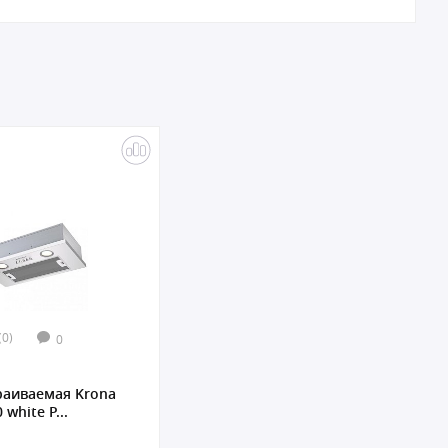
(0)
0
раиваемая Krona
 white P...