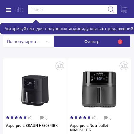
Аэрогрили
Авторизуйтесь для получения индивидуальных предложений 
Фильтр
По популярности
1
(0)
(0)
0
0
Аэрогриль BRAUN HF5034IBK
Аэрогриль Nutribullet
NBA0611DG