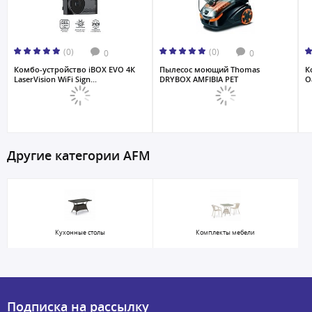
(0)
(0)
0
0
Комбо-устройство iBOX EVO 4К
Пылесос моющий Thomas
К
LaserVision WiFi Sign...
DRYBOX AMFIBIA PET
Oa
Другие категории AFM
Кухонные столы
Комплекты мебели
Подписка на рассылку