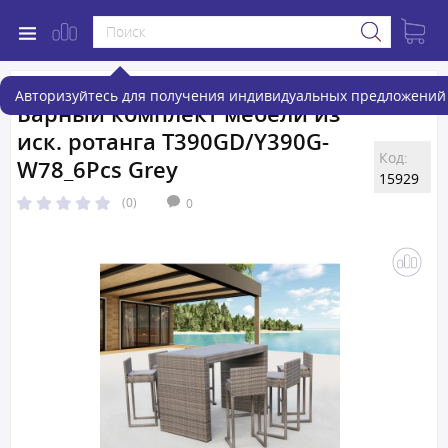
Авторизуйтесь для получения индивидуальных предложений 
Барный комплект мебели из
иск. ротанга T390GD/Y390G-
Код:
W78_6Pcs Grey
15929
(0)
0