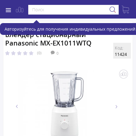
Авторизуйтесь для получения индивидуальных предложений 
Блендер стационарный
Panasonic MX-EX1011WTQ
Код:
(0)
0
11424