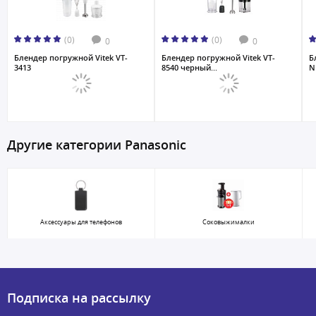
(0)
(0)
0
0
Блендер погружной Vitek VT-
Блендер погружной Vitek VT-
Б
3413
8540 черный...
N
Другие категории Panasonic
Аксессуары для телефонов
Соковыжималки
Подписка на рассылку