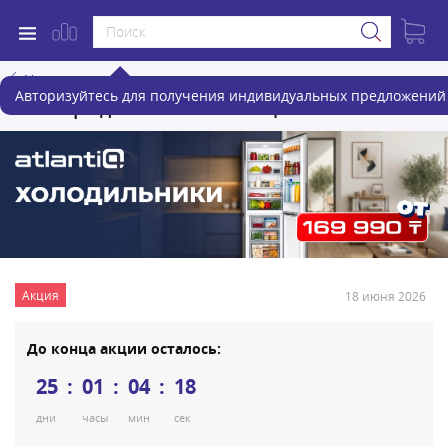
Назад
Авторизуйтесь для получения индивидуальных предложений 
Atlantiq: идеальный баланс цены и свежести
Акция
18 июня 2026
До конца акции осталось:
25
01
04
18
дни
часы
мин
сек