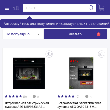
Электрические духовые шкафы
Авторизуйтесь для получения индивидуальных предложений 
Фильтр
По популярности
1
(0)
(0)
0
0
Встраиваемая электрическая
Встраиваемая электрическая
духовка AEG NBP9S831AB...
духовка AEG OA5CB31SM...