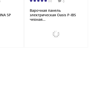
(0)
0
0
Варочная панель
INA 5P
электрическая Oasis P-IBS
черная...