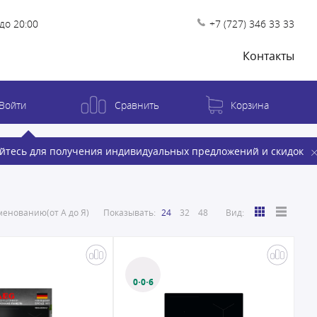
до 20:00
+7 (727) 346 33 33
Контакты
Войти
Сравнить
Корзина
йтесь для получения индивидуальных предложений и скидок
енованию(от А до Я)
Показывать:
24
32
48
Вид:
0·0·6