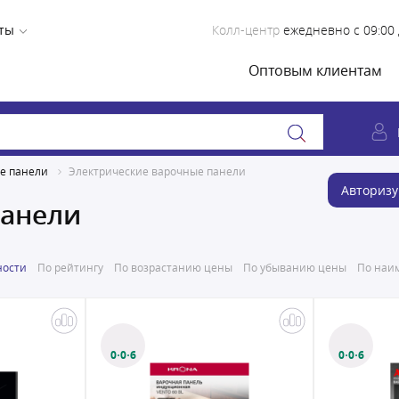
ты
Колл-центр
ежедневно с 09:00 
Оптовым клиентам
е панели
Электрические варочные панели
Авторизу
панели
ности
По рейтингу
По возрастанию цены
По убыванию цены
По наим
0·0·6
0·0·6