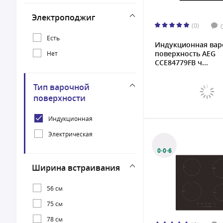
Электроподжиг
(0)
Есть
Индукционная вар
поверхность AEG
Нет
CCE84779FB ч...
Тип варочной
поверхности
Индукционная
Электрическая
0·0·6
Ширина встраивания
56 см
75 см
78 см