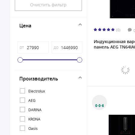
Очистить фильтр
Цена
(0)
Индукционная вар
панель AEG TN64IA0
от
до
Производитель
Electrolux
AEG
0·0·6
DARINA
KRONA
Oasis