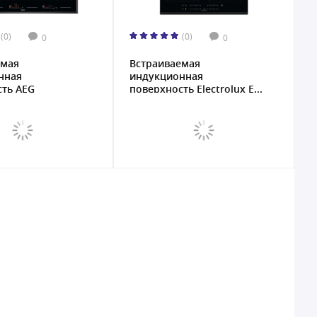
(0)
(0)
0
0
емая
Встраиваемая
нная
индукционная
сть AEG
поверхность Electrolux E...