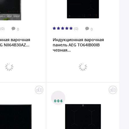
(0)
(0)
0
0
нная варочная
Индукционная варочная
 NII64B30AZ...
панель AEG TO64IB00IB
черная...
0·0·6