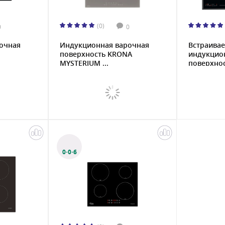
(0)
0
0
очная
Индукционная варочная
Встраива
поверхность KRONA
индукцио
MYSTERIUM ...
поверхно
IKE86688...
0·0·6