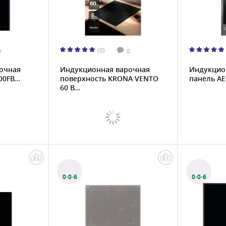
(0)
0
0
очная
Индукционная варочная
Индукцио
0FB...
поверхность KRONA VENTO
панель AEG
60 B...
0·0·6
0·0·6