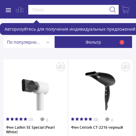
Фены и фен-щетки
Авторизуйтесь для получения индивидуальных предложений 
Фильтр
По популярности
1
(0)
(0)
0
0
Фен Laifen SE Special (Pearl
Фен Centek CT-2216 черный
White)