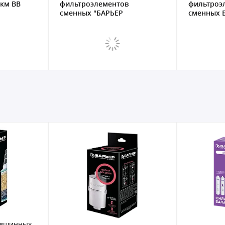
фильтроэлементов
Механика
сменных БАРЬЕР АКТИВ
нить Р4...
Опт...