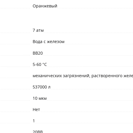
Оранжевый
7 атм
Вода с железом
BB20
5-60 °С
механических загрязнений, растворенного жел
537000 л
10 мкм
Нет
1
20BB