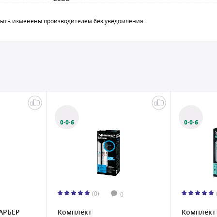
быть изменены производителем без уведомления.
0·0·6
0·0·6
(0)
0
Комплект
Фильтроэ