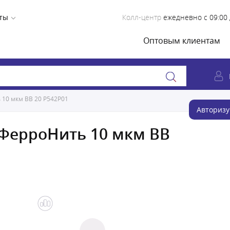
ты
Колл-центр
ежедневно с 09:00 
Оптовым клиентам
10 мкм BB 20 Р542Р01
Авторизу
ФерроНить 10 мкм BB