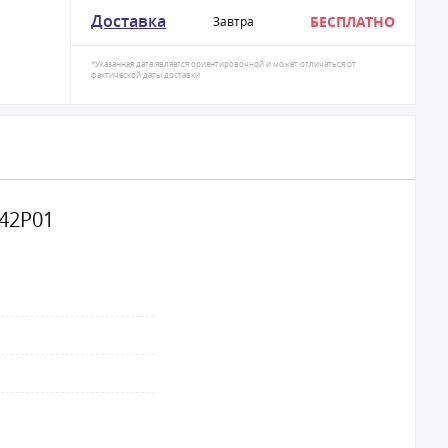
Доставка
БЕСПЛАТНО
Завтра
*Указанная дата является ориентировочной и может отличаться от
фактической даты доставки
42Р01