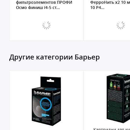
ФерроНить х2 10 мкм BB
фильтроэлементов
10 Р4...
сменных "БАРЬЕР
WaterFor...
Другие категории Барьер
Картриджи для кувшинных