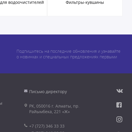
ьтры-кувшины
Проточные фильтры
Подпишитесь на последние обновления и узнавайте
о новинках и специальных предложениях первыми
Письмо директору
ы
РК, 050016 г. Алматы, пр.
Райымбека, 221 «Ж»
+7 (727) 346 33 33