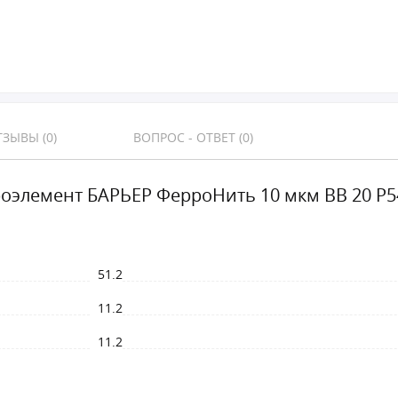
ЗЫВЫ (0)
ВОПРОС - ОТВЕТ (0)
оэлемент БАРЬЕР ФерроНить 10 мкм BB 20 Р5
51.2
11.2
11.2