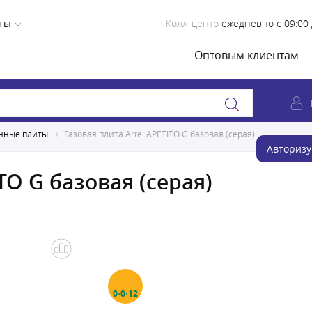
ты
Колл-центр
ежедневно с 09:00 
Оптовым клиентам
нные плиты
Газовая плита Artel APETITO G базовая (серая)
Авторизу
TO G базовая (серая)
0·0·12