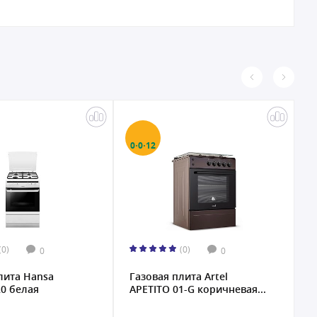
0·0·12
(0)
(0)
0
0
лита Hansa
Газовая плита Artel
Г
0 белая
APETITO 01-G коричневая...
6