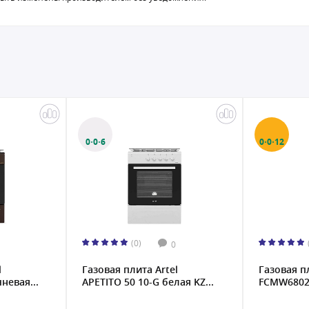
0·0·6
0·0·12
(0)
0
l
Газовая плита Artel
Газовая п
невая...
APETITO 50 10-G белая KZ...
FCMW6802