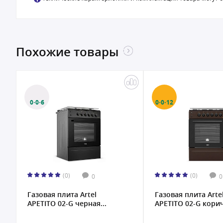
Похожие товары
0·0·6
0·0·12
(0)
(0)
0
0
Газовая плита Artel
Газовая плита Arte
APETITO 02-G черная...
APETITO 02-G корич