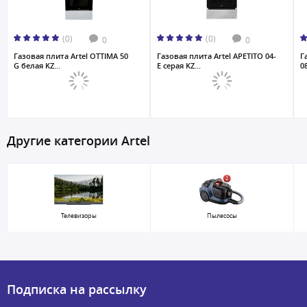
(0)
(0)
0
0
Газовая плита Artel OTTIMA 50
Газовая плита Artel APETITO 04-
Г
G белая KZ...
E серая KZ...
0
Другие категории Artel
Телевизоры
Пылесосы
Подписка на рассылку