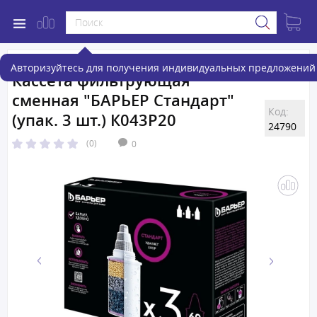
Авторизуйтесь для получения индивидуальных предложений 
Кассета фильтрующая
сменная "БАРЬЕР Стандарт"
Код:
(упак. 3 шт.) К043Р20
24790
(0)
0