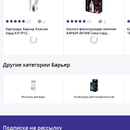
(0)
(0)
0
0
Картридж Барьер Классик
Кассета фильтрующая сменная
К
Хард К311Р12...
БАРЬЕР АКТИВ Сила Серд...
"
Другие категории Барьер
Фильтры для воды
Аксессуары для холодильников
Подписка на рассылку