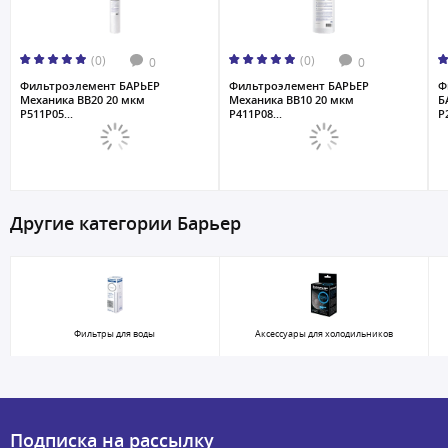
(0)
(0)
0
0
Фильтроэлемент БАРЬЕР
Фильтроэлемент БАРЬЕР
Ф
Механика ВВ20 20 мкм
Механика ВВ10 20 мкм
Б
Р511Р05...
Р411Р08...
Р2
Другие категории Барьер
Фильтры для воды
Аксессуары для холодильников
Подписка на рассылку