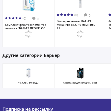
(0)
0
(0)
0
Фильтроэлемент БАРЬЕР
Ф
Комплект фильтроэлементов
Механика ВВ20 10 мкм нить
М
сменных "БАРЬЕР ПРОФИ ОС...
Р5...
Р
Другие категории Барьер
Фильтры для воды
Аксессуары для холодильников
Подписка на рассылку