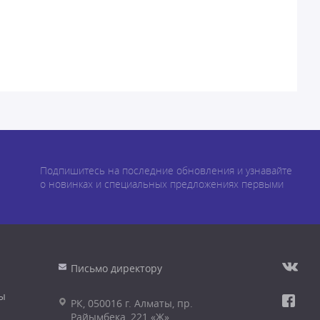
Подпишитесь на последние обновления и узнавайте
о новинках и специальных предложениях первыми
Письмо директору
ы
РК, 050016 г. Алматы, пр.
Райымбека, 221 «Ж»