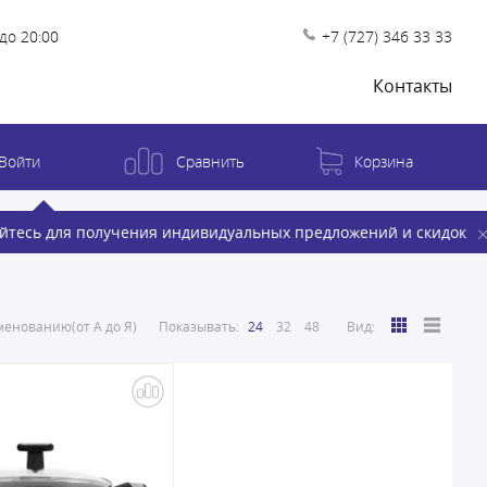
до 20:00
+7 (727) 346 33 33
Контакты
Войти
Сравнить
Корзина
йтесь для получения индивидуальных предложений и скидок
енованию(от А до Я)
Показывать:
24
32
48
Вид: