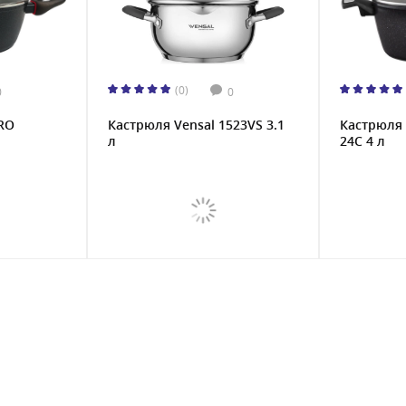
(0)
0
0
PRO
Кастрюля Vensal 1523VS 3.1
Кастрюля 
л
24C 4 л