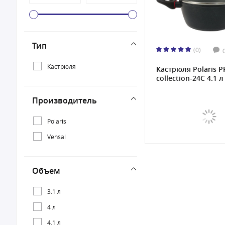
Тип
(0)
Кастрюля
Кастрюля Polaris 
collection-24C 4.1 л
Производитель
Polaris
Vensal
Объем
3.1 л
4 л
4.1 л