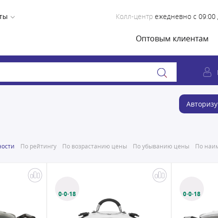
ты
Колл-центр
ежедневно с 09:00 
Оптовым клиентам
Авторизу
ности
По рейтингу
По возрастанию цены
По убыванию цены
По наим
0·0·18
0·0·18