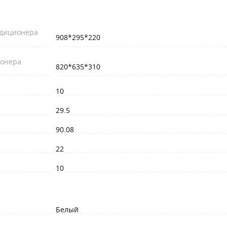
ндиционера
908*295*220
ионера
820*635*310
10
29.5
90.08
22
10
Белый