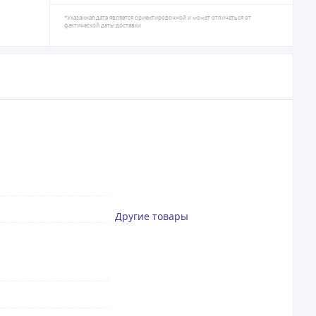
*Указанная дата является ориентировочной и может отличаться от
фактической даты доставки
Другие товары