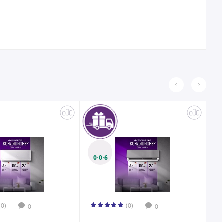
0·0·6
(0)
(0)
0
0