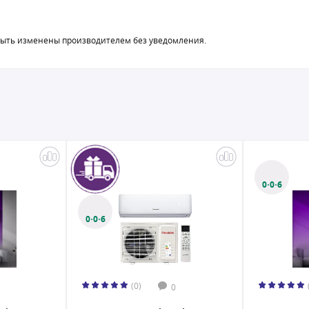
быть изменены производителем без уведомления.
0·0·6
0·0·6
(0)
0