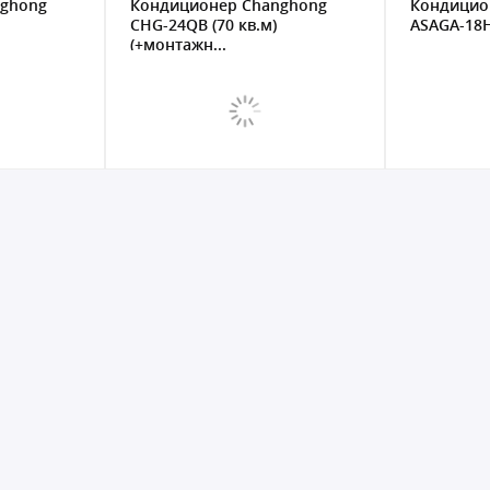
nghong
Кондиционер Changhong
Кондицион
CHG-24QB (70 кв.м)
ASAGA-18
(+монтажн...