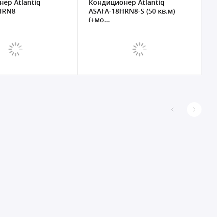
ер Atlantiq
Кондиционер Atlantiq
К
HRN8
ASAFA-18HRN8-S (50 кв.м)
A
(+мо...
к