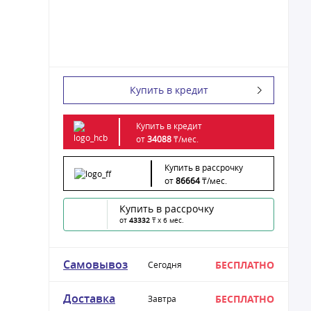
Купить в кредит
Купить в кредит
от
34088
₸/
мес.
Купить в рассрочку
от
86664
₸/
мес.
Купить в рассрочку
от
43332
₸ x 6 мес.
Самовывоз
БЕСПЛАТНО
Сегодня
Доставка
БЕСПЛАТНО
Завтра