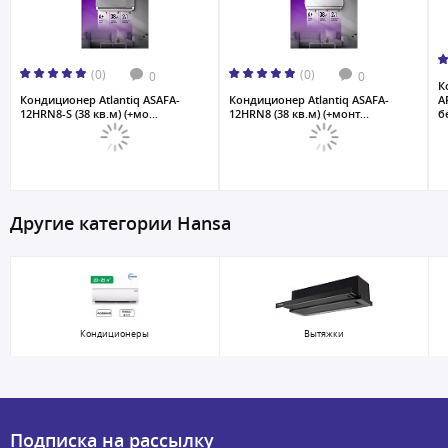
(0)
(0)
0
0
К
Кондиционер Atlantiq ASAFA-
Кондиционер Atlantiq ASAFA-
A
12HRN8-S (38 кв.м) (+мо...
12HRN8 (38 кв.м) (+монт...
б
Другие категории Hansa
Кондиционеры
Вытяжки
Подписка на рассылку