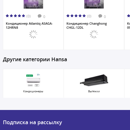
(0)
(0)
0
0
Кондиционер Atlantiq ASAGA-
Кондиционер Changhong
К
12HRN8
CHGL-12DL
0
Другие категории Hansa
Кондиционеры
Вытяжки
Подписка на рассылку