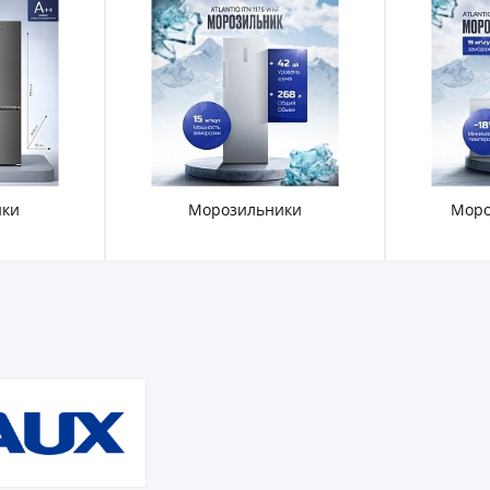
ики
Морозильные лари
Электричес