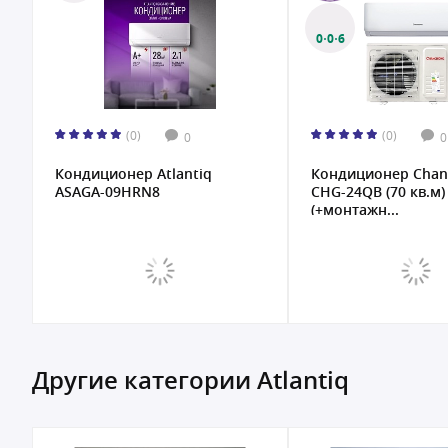
0·0·6
0·0·6
(0)
(0)
0
0
Кондиционер Changhong
Кондиционер Cha
CHG-24QB (70 кв.м)
CHG-12QB (35 кв.м)
(+монтажн...
(+монтажн...
Другие категории Atlantiq