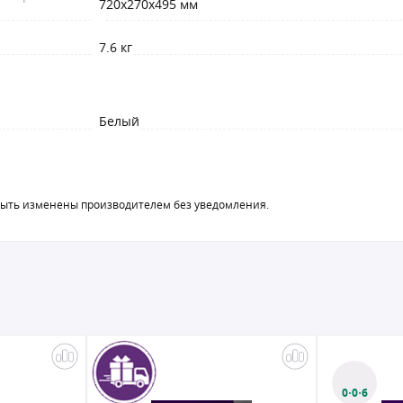
720x270x495 мм
7.6 кг
Белый
быть изменены производителем без уведомления.
0·0·6
0·0·6