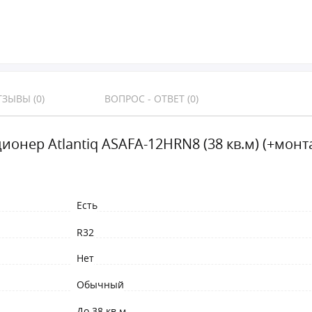
ЗЫВЫ (0)
ВОПРОС - ОТВЕТ (0)
ионер Atlantiq ASAFA-12HRN8 (38 кв.м) (+мон
Есть
R32
Нет
Обычный
До 38 кв.м.