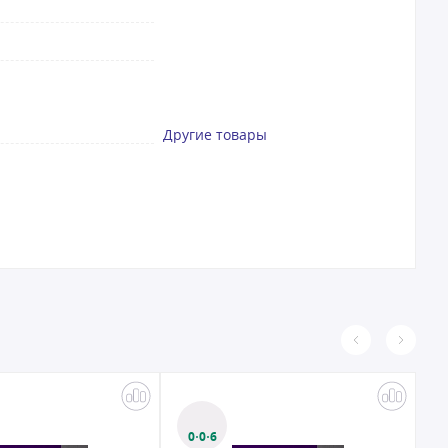
Другие товары
0·0·6