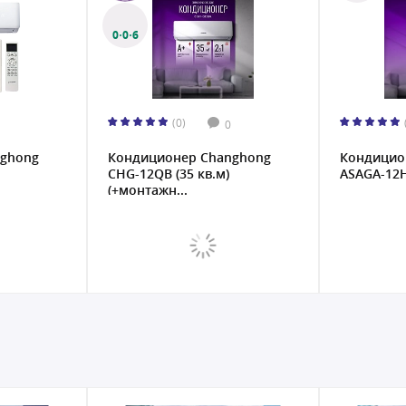
(0)
0
nghong
Кондиционер Atlantiq
Кондицион
ASAGA-12HRN8
ASDH-18DF 
кв...