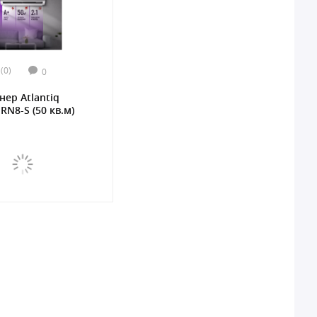
(0)
0
ер Atlantiq
RN8-S (50 кв.м)