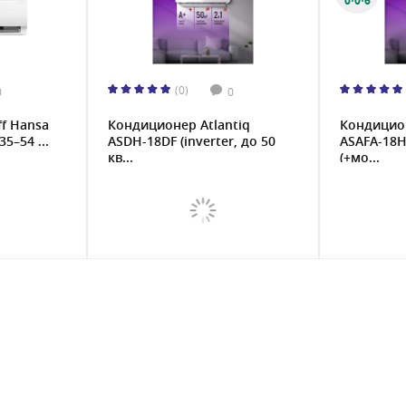
0·0·6
(0)
0
0
f Hansa
Кондиционер Atlantiq
Кондицион
5–54 ...
ASDH-18DF (inverter, до 50
ASAFA-18H
кв...
(+мо...