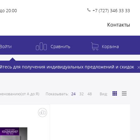
до 20:00
+7 (727) 346 33 33
Контакты
Войти
Сравнить
Корзина
йтесь для получения индивидуальных предложений и скидок
енованию(от А до Я)
Показывать:
24
32
48
Вид: