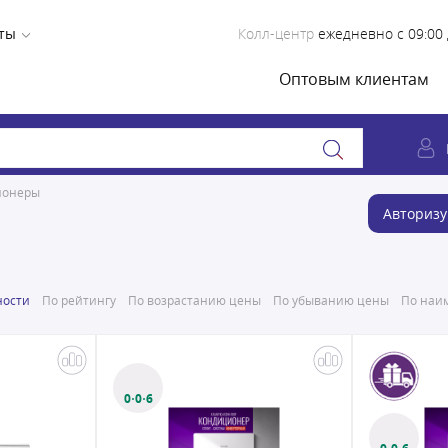
ты
Колл-центр
ежедневно с 09:00 
Оптовым клиентам
ионеры
Авторизу
ности
По рейтингу
По возрастанию цены
По убыванию цены
По наим
0·0·6