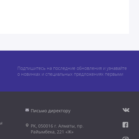
Подпишитесь на последние обновления и узнавайте
о новинках и специальных предложениях первыми
Письмо директору
ы
РК, 050016 г. Алматы, пр.
Райымбека, 221 «Ж»