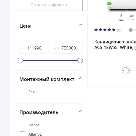
Очистить фильтр
Цена
(0)
Кондиционер on/of
ACS-18W55, White, (3
от
до
Монтажный комплект
Есть
Производитель
Hansa
Atlantiq